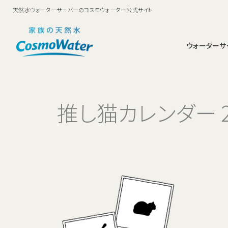
天然水ウォーターサーバーのコスモウォーター公式サイト
ウォーターサ
smartプラス
鮮度キープシステム
ママに選ばれるコスモウォーター
お申込み・料金
料金
お支払い方法
ウォーターサーバーについ
安全・衛生面への取
動画ギャ
お申込
推し猫カレンダー 2
足元ボトル交換でらくら
コスモウォーターなら
コスモウォーターの実績
コスモウォーター
ランニングコストNo1・月額費用はお水代だけ
く！家族にやさしいスタン
ダードモデル。
ブランドについて
天然水のお料理教室
お水にまつわる雑学