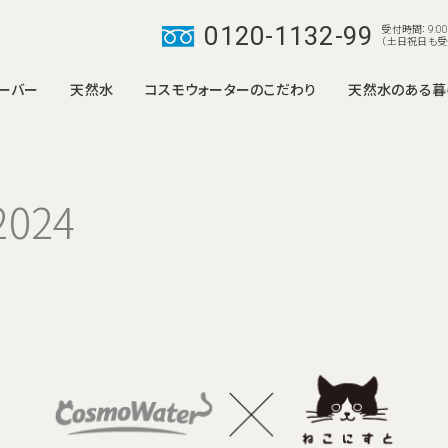
0120-1132-99
受付時間：9:00
（土日祝日も受
ーバー
天然水
コスモウォーターのこだわり
天然水のある暮
smartプラス
smartプ
て
り組み
ラリー
みからご利用開始まで
商品のお届けについて
3つの安心サポート
インスタグラムギャラリー
ご利用開始後
便利なワンウェイ宅
天然水について
失敗しない
解約・
024
新たに３つ
コスモウォーターの
栄養たっぷりの天然水は
って何がいいの？
コスモウォーターだけの限定カラー
美味しい天然水
健康と美容をサポート
部屋のインテリアにも合
した機能豊
わせやすい、 限定色「ウ
ドモデル。
もしもの時の災害に備えて
ッド」「ライトウッド」。