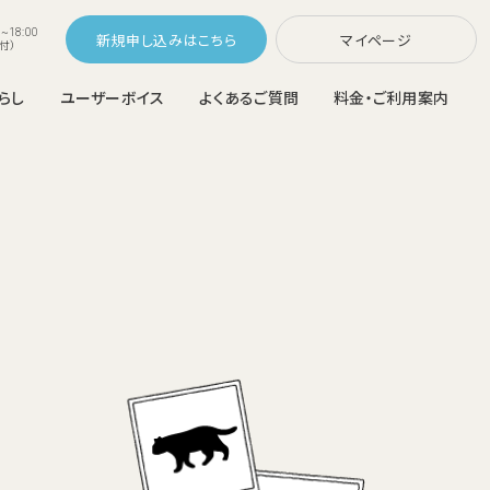
~18:00
新規申し込み
マイページ
付）
らし
ユーザーボイス
よくあるご質問
料金・ご利用案内
コスモウォーターなら
ラスNext
配システム
ウォーターサーバーの選び方
変更
ご利用中のお客さま
料金シミュレーション
らくらくボトル交換・カンタンお手入れ
メンテナンス不要
の機能を追加
猫ちゃんも大切な家族。
ウォーターサーバーの置き場所
ウォーターサーバー比較
富なハイエン