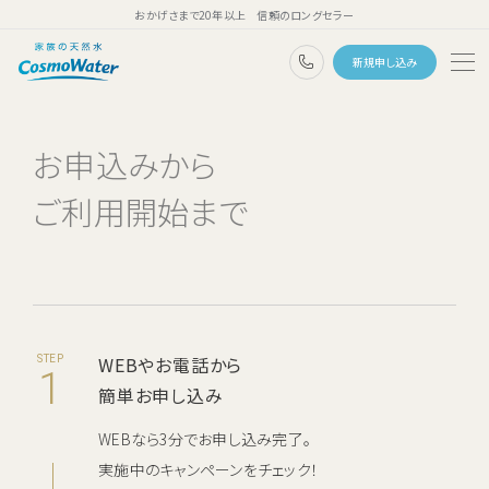
おかげさまで20年以上 信頼のロングセラー
0120-1132-99
新規申し込み
トップページ
お申込みから
ウォーターサーバー
ご利用開始まで
天然水
コスモウォーターのこだわり
天然水のある暮らし
ユーザーボイス
WEBやお電話から
STEP
1
簡単お申し込み
よくあるご質問
WEBなら3分でお申し込み完了。
料金・ご利用案内
実施中のキャンペーンをチェック！