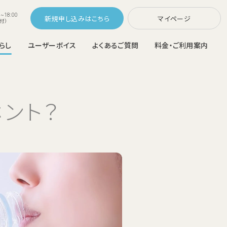
~18:00
新規申し込み
マイページ
付）
らし
ユーザーボイス
よくあるご質問
料金・ご利用案内
コスモウォーターなら
ラスNext
配システム
ウォーターサーバーの選び方
変更
ご利用中のお客さま
料金シミュレーション
らくらくボトル交換・カンタンお手入れ
メンテナンス不要
ホント？
の機能を追加
猫ちゃんも大切な家族。
ウォーターサーバーの置き場所
ウォーターサーバー比較
富なハイエン