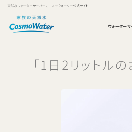
天然水ウォーターサーバーのコスモウォーター公式サイト
ウォーターサ
smartプラス
鮮度キープシステム
ママに選ばれるコスモウォーター
お申込み・料金
料金
お支払い方法
ウォーターサーバーについ
安全・衛生面への取
動画ギャ
お申込
「1日2リットル
足元ボトル交換でらくら
コスモウォーターなら
コスモウォーターの実績
コスモウォーター
ランニングコストNo1・月額費用はお水代だけ
く！家族にやさしいスタン
ダードモデル。
ブランドについて
天然水のお料理教室
お水にまつわる雑学