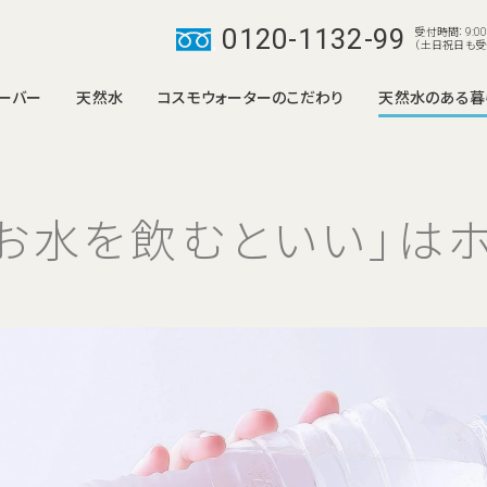
0120-1132-99
受付時間：9:00
（土日祝日も受
ーバー
天然水
コスモウォーターのこだわり
天然水のある暮
smartプラス
smartプ
て
り組み
ラリー
みからご利用開始まで
商品のお届けについて
3つの安心サポート
インスタグラムギャラリー
ご利用開始後
便利なワンウェイ宅
天然水について
失敗しない
解約・
のお水を飲むといい」は
新たに３つ
コスモウォーターの
栄養たっぷりの天然水は
って何がいいの？
コスモウォーターだけの限定カラー
美味しい天然水
健康と美容をサポート
部屋のインテリアにも合
した機能豊
わせやすい、 限定色「ウ
ドモデル。
もしもの時の災害に備えて
ッド」「ライトウッド」。