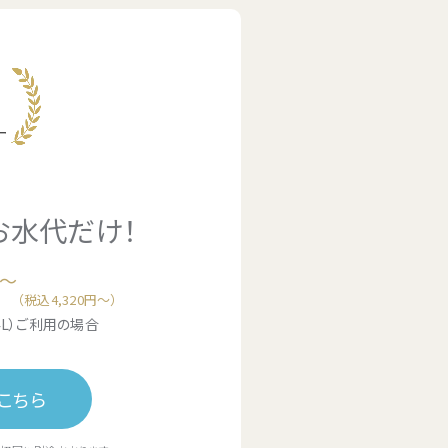
お水代
だけ！
～
（税込4,320円〜）
4L）ご利用の場合
こちら