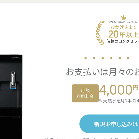
・・・・・・
お支払いは
月々の
4,000
円
月額
利用料金
※天然水を月2本（2
新規お申し込みは