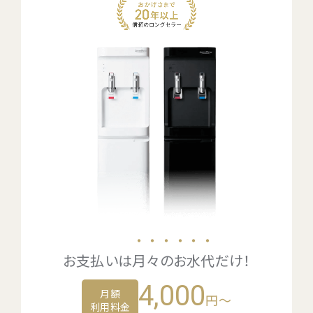
・・・・・・
お支払いは
月々のお水代
だけ！
4,000
月額
円～
利用料金