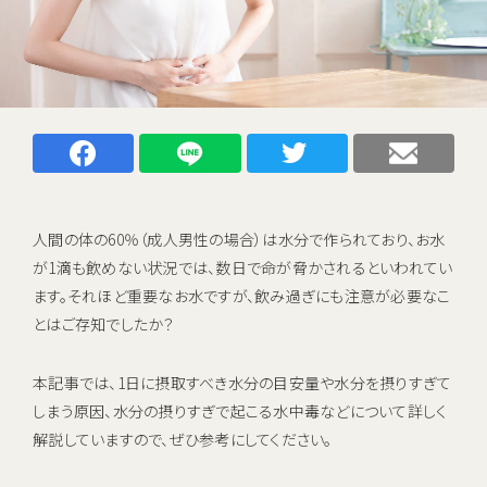
キャンペーン
お知らせ
ご利用中のお客さま
Facebookでシェアする
LINEでシェアする
Twitterでシェアする
メー
催事・イベント情報
資料請求
人間の体の60％（成人男性の場合）は水分で作られており、お水
資料ダウンロード
が1滴も飲めない状況では、数日で命が脅かされるといわれてい
企業情報
ます。それほど重要なお水ですが、飲み過ぎにも注意が必要なこ
とはご存知でしたか？
初期費用 ＋ サーバーレンタル ＋ 送料
本記事では、1日に摂取すべき水分の目安量や水分を摂りすぎて
0
すべて
円
しまう原因、水分の摂りすぎで起こる水中毒などについて詳しく
解説していますので、ぜひ参考にしてください。
新規お申し込みはこちら