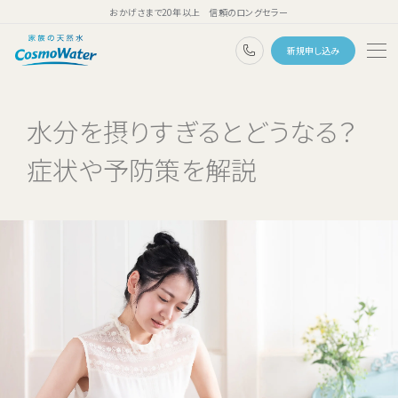
おかげさまで20年以上 信頼のロングセラー
0120-1132-99
新規申し込み
トップページ
水分を摂りすぎるとどうなる？
ウォーターサーバー
症状や予防策を解説
天然水
コスモウォーターのこだわり
天然水のある暮らし
ユーザーボイス
よくあるご質問
料金・ご利用案内