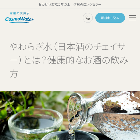
おかげさまで20年以上 信頼のロングセラー
0120-1132-99
新規申し込み
トップページ
やわらぎ水（日本酒のチェイサ
ウォーターサーバー
ー）とは？健康的なお酒の飲み
天然水
方
コスモウォーターのこだわり
天然水のある暮らし
ユーザーボイス
よくあるご質問
料金・ご利用案内