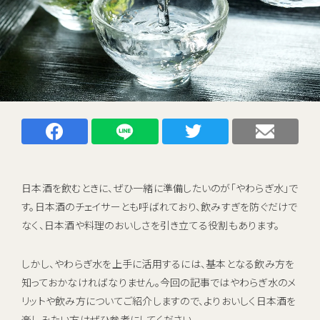
キャンペーン
お知らせ
ご利用中のお客さま
催事・イベント情報
Facebookでシェアする
LINEでシェアする
Twitterでシェアする
メー
資料請求
資料ダウンロード
企業情報
日本酒を飲むときに、ぜひ一緒に準備したいのが「やわらぎ水」で
す。日本酒のチェイサーとも呼ばれており、飲みすぎを防ぐだけで
なく、日本酒や料理のおいしさを引き立てる役割もあります。
初期費用 ＋ サーバーレンタル ＋ 送料
0
しかし、やわらぎ水を上手に活用するには、基本となる飲み方を
すべて
円
知っておかなければなりません。今回の記事ではやわらぎ水のメ
新規お申し込みはこちら
リットや飲み方についてご紹介しますので、よりおいしく日本酒を
楽しみたい方はぜひ参考にしてください。