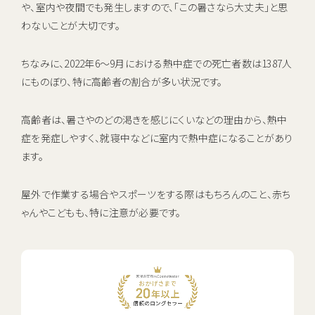
や、室内や夜間でも発生しますので、「この暑さなら大丈夫」と思
お電話でのお問い合わせ・ご注文
わないことが大切です。
0120-1132-99
受付時間：9:00~18:00（土日祝日も受付）
ちなみに、2022年6～9月における熱中症での死亡者数は1387人
にものぼり、特に高齢者の割合が多い状況です。
高齢者は、暑さやのどの渇きを感じにくいなどの理由から、熱中
症を発症しやすく、就寝中などに室内で熱中症になることがあり
ます。
屋外で作業する場合やスポーツをする際はもちろんのこと、赤ち
ゃんやこどもも、特に注意が必要です。