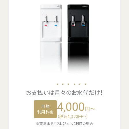
・・・・・・
お支払いは
月々のお水代
だけ！
4,000
月額
円～
利用料金
（税込4,320円〜）
※天然水を月2本（24L）ご利用の場合