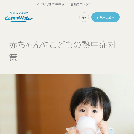
おかげさまで20年以上 信頼のロングセラー
0120-1132-99
新規申し込み
トップページ
赤ちゃんやこどもの熱中症対
ウォーターサーバー
策
天然水
コスモウォーターのこだわり
天然水のある暮らし
ユーザーボイス
よくあるご質問
料金・ご利用案内