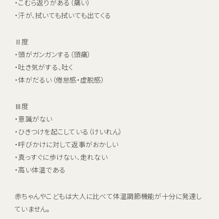
・こむら返りがある（痛い）
・汗が、拭いても拭いても出てくる
Ⅱ度
・頭がガンガンする（頭痛）
・吐き気がする、吐く
・体がだるい（倦怠感・虚脱感）
Ⅲ度
・意識がない
・ひきつけを起こしている（けいれん）
・呼びかけに対して返事がおかしい
・真っすぐに歩けない、走れない
・高い体温である
赤ちゃんやこどもは大人に比べて体温調節機能が十分に発達し
ていません。