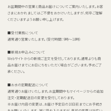
キャンペーン
お盆期間中の営業と商品お届けについてご案内いたします。お客
お知らせ
さまにおかれましてはご不便をおかけいたしますが、何卒ご理解
くださいますようお願い申し上げます。
ご利用中のお客さま
■受付業務について
通常通り営業いたします。（受付時間：9時～18時）
催事・イベント情報
資料請求
■新規お申込みについて
資料ダウンロード
Web
サイトからの新規ご注文を受付しております。通常よりも商
企業情報
品お届けまでにお日にちをいただく場合がございます。予めご了
承ください。
■お水の定期配送について
初期費用 ＋ サーバーレンタル ＋ 送料
0
通常通りお届けいたします。お盆期間中もマイページからの追加
すべて
円
注文・定期配送日の変更を受付しております。
新規お申し込みはこちら
※お届け内容の変更は、お届け予定日の10日前までにお手続き
をお願いいたします。 誠に恐れ入りますが、直前の変更は対応い