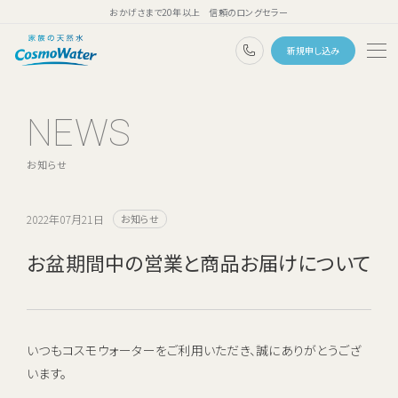
おかげさまで20年以上 信頼のロングセラー
0120-1132-99
新規申し込み
トップページ
NEWS
ウォーターサーバー
お知らせ
天然水
コスモウォーターのこだわり
2022年07月21日
お知らせ
天然水のある暮らし
お盆期間中の営業と商品お届けについて
ユーザーボイス
よくあるご質問
いつもコスモウォーターをご利用いただき、誠にありがとうござ
料金・ご利用案内
います。