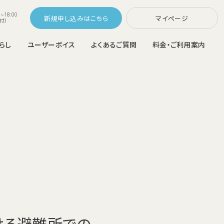
~18:00
新規申し込み
マイページ
付）
らし
ユーザーボイス
よくあるご質問
料金・ご利用案内
コスモウォーターなら
ラスNext
配システム
ウォーターサーバーの選び方
変更
ご利用中のお客さま
料金シミュレーション
らくらくボトル交換・カンタンお手入れ
メンテナンス不要
の機能を追加
猫ちゃんも大切な家族。
ウォーターサーバーの置き場所
ウォーターサーバー比較
富なハイエン
ける避難所での