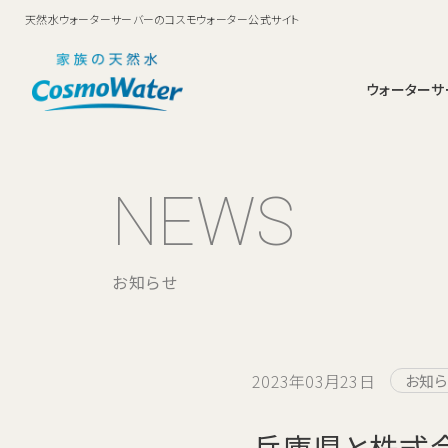
天然水ウォーターサーバーのコスモウォーター公式サイト
ウォーターサ
smartプラス
鮮度キープシステム
ママに選ばれるコスモウォーター
お申込み・料金
料金
お支払い方法
ウォーターサーバーについ
安全・衛生面への取
動画ギャ
お申込
NEWS
足元ボトル交換でらくら
コスモウォーターなら
コスモウォーターの実績
コスモウォーター
ランニングコストNo1・月額費用はお水代だけ
く！家族にやさしいスタン
ダードモデル。
お知らせ
ブランドについて
天然水のお料理教室
お水にまつわる雑学
2023年03月23日
お知ら
兵庫県と株式