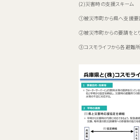
(2)災害時の支援スキーム
①被災市町から県へ支援要
②被災市町からの要請をと
③コスモライフから各避難