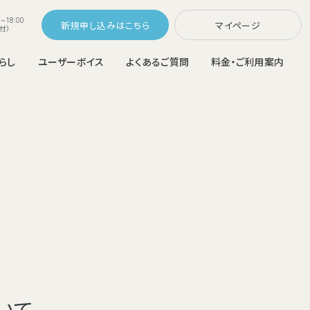
~18:00
新規申し込み
マイページ
付）
らし
ユーザーボイス
よくあるご質問
料金・ご利用案内
コスモウォーターなら
ラスNext
配システム
ウォーターサーバーの選び方
変更
ご利用中のお客さま
料金シミュレーション
らくらくボトル交換・カンタンお手入れ
メンテナンス不要
の機能を追加
猫ちゃんも大切な家族。
ウォーターサーバーの置き場所
ウォーターサーバー比較
富なハイエン
いて