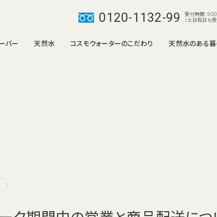
0120-1132-99
受付時間：9:00
（土日祝日も受
ーバー
天然水
コスモウォーターのこだわり
天然水のある暮
smartプラス
smartプ
て
り組み
ラリー
みからご利用開始まで
商品のお届けについて
3つの安心サポート
インスタグラムギャラリー
ご利用開始後
便利なワンウェイ宅
天然水について
失敗しない
解約・
新たに３つ
コスモウォーターの
栄養たっぷりの天然水は
って何がいいの？
コスモウォーターだけの限定カラー
美味しい天然水
健康と美容をサポート
部屋のインテリアにも合
した機能豊
わせやすい、 限定色「ウ
ドモデル。
もしもの時の災害に備えて
ッド」「ライトウッド」。
他
ィーク期間中の営業と商品配送につ