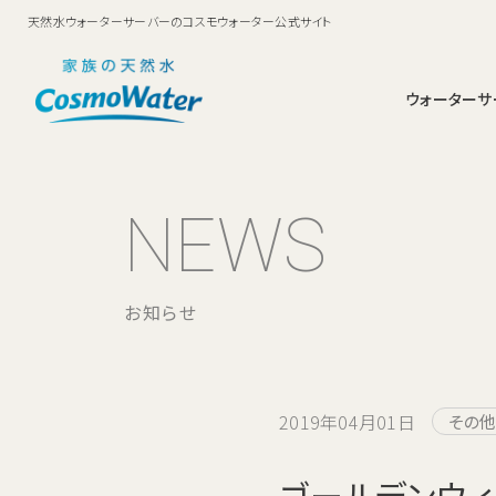
天然水ウォーターサーバーのコスモウォーター公式サイト
ウォーターサ
smartプラス
鮮度キープシステム
ママに選ばれるコスモウォーター
お申込み・料金
料金
お支払い方法
ウォーターサーバーについ
安全・衛生面への取
動画ギャ
お申込
NEWS
足元ボトル交換でらくら
コスモウォーターなら
コスモウォーターの実績
コスモウォーター
ランニングコストNo1・月額費用はお水代だけ
く！家族にやさしいスタン
ダードモデル。
お知らせ
ブランドについて
天然水のお料理教室
お水にまつわる雑学
2019年04月01日
その
ゴールデンウ