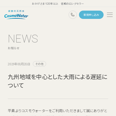
おかげさまで20年以上 信頼のロングセラー
0120-1132-99
新規申し込み
トップページ
NEWS
ウォーターサーバー
お知らせ
天然水
コスモウォーターのこだわり
2019年08月28日
その他
天然水のある暮らし
九州地域を中心とした大雨による遅延に
ついて
ユーザーボイス
よくあるご質問
料金・ご利用案内
平素よりコスモウォーターをご利用いただきまして誠にありがと