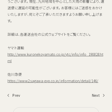
うございます。 現在、九州地域を中心とした大雨の影響により、運
キャンペーン
送便に遅延の可能性がございます。 お客様にはご迷惑をおかけ
お知らせ
いたしますが、何とぞご了承いただきますようお願い申し上げま
す。
ご利用中のお客さま
詳細は、各運送会社の公式ウェブサイトをご覧ください。
催事・イベント情報
ヤマト運輸
資料請求
http://www.kuronekoyamato.co.jp/ytc/info/info_190828.ht
資料ダウンロード
ml
企業情報
佐川急便
https://www2.sagawa-exp.co.jp/information/detail/146/
初期費用 ＋ サーバーレンタル ＋ 送料
0
すべて
円
Prev
Next
新規お申し込みはこちら