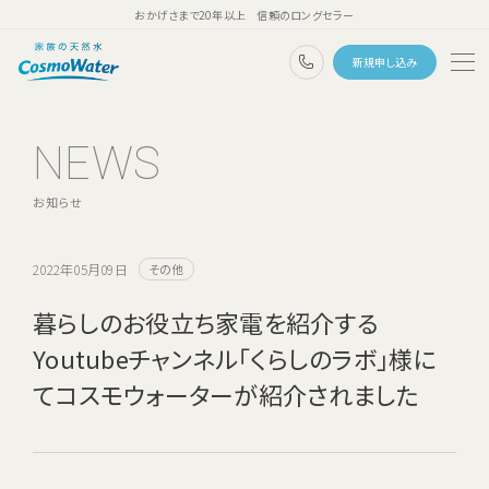
おかげさまで20年以上 信頼のロングセラー
0120-1132-99
新規申し込み
トップページ
NEWS
ウォーターサーバー
お知らせ
天然水
コスモウォーターのこだわり
2022年05月09日
その他
天然水のある暮らし
暮らしのお役立ち家電を紹介する
Youtubeチャンネル「くらしのラボ」様に
ユーザーボイス
てコスモウォーターが紹介されました
よくあるご質問
料金・ご利用案内