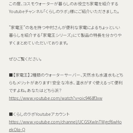
キャンペーン
この度、コスモウォーターが暮らしのお役立ち家電を紹介する
Youtubeチャンネル「くらしのラボ」様にご紹介いただきました。
お知らせ
”家電王”の名を持つ中村さんが便利な家電によるちょっといい
ご利用中のお客さま
暮らしを紹介する「家電王シリーズ」にて製品の特長を分かりや
すくまとめていただいております。
催事・イベント情報
ぜひご覧ください。
資料請求
資料ダウンロード
■【家電王】2種類のウォーターサーバー、天然水も水道水もどち
企業情報
らもメリットがあります！安全な冷水、温水がすぐ使えるって便利
ですよね。あなたはどちら派？
https://www.youtube.com/watch?v=oic9468f3xw
初期費用 ＋ サーバーレンタル ＋ 送料
0
すべて
円
■くらしのラボYoutubeアカウント
新規お申し込みはこちら
https://www.youtube.com/channel/UCGSXwlnTWgcf6wHo
ekOlq-Q