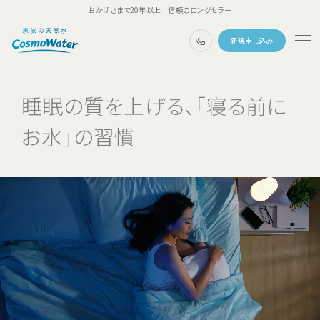
おかげさまで20年以上 信頼のロングセラー
0120-1132-99
新規申し込み
トップページ
睡眠の質を上げる、「寝る前に
ウォーターサーバー
お水」の習慣
天然水
コスモウォーターのこだわり
天然水のある暮らし
ユーザーボイス
よくあるご質問
料金・ご利用案内