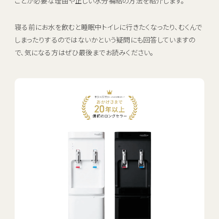
ことが必要な理由や正しい水分補給の方法を紹介します。
お電話でのお問い合わせ・ご注文
0120-1132-99
寝る前にお水を飲むと睡眠中トイレに行きたくなったり、むくんで
しまったりするのではないかという疑問にも回答していますの
受付時間：9:00~18:00（土日祝日も受付）
で、気になる方はぜひ最後までお読みください。