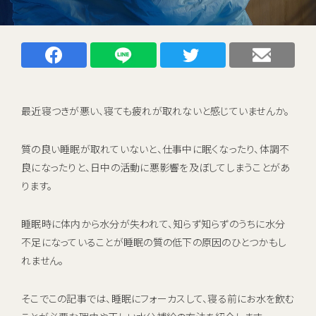
キャンペーン
お知らせ
Facebookでシェアする
LINEでシェアする
Twitterでシェアする
メー
ご利用中のお客さま
最近寝つきが悪い、寝ても疲れが取れないと感じていませんか。
催事・イベント情報
資料請求
質の良い睡眠が取れていないと、仕事中に眠くなったり、体調不
資料ダウンロード
良になったりと、日中の活動に悪影響を及ぼしてしまうことがあ
企業情報
ります。
睡眠時に体内から水分が失われて、知らず知らずのうちに水分
不足になっていることが睡眠の質の低下の原因のひとつかもし
初期費用 ＋ サーバーレンタル ＋ 送料
0
れません。
すべて
円
新規お申し込みはこちら
そこでこの記事では、睡眠にフォーカスして、寝る前にお水を飲む