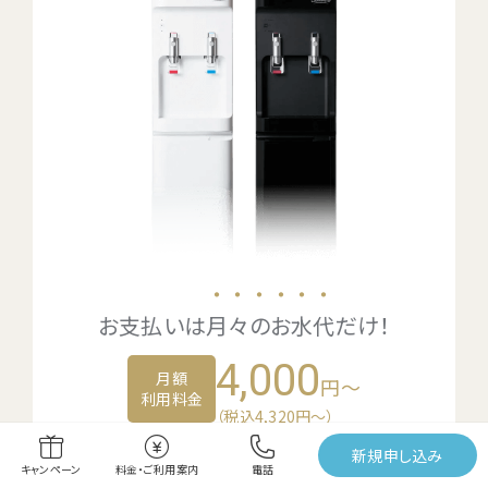
・・・・・・
お支払いは
月々のお水代
だけ！
4,000
月額
円～
利用料金
（税込4,320円〜）
※天然水を月2本（24L）ご利用の場合
新規申し込み
キャンペーン
料金・ご利用案内