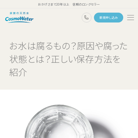
おかげさまで20年以上 信頼のロングセラー
0120-1132-99
新規申し込み
トップページ
お水は腐るもの？原因や腐った
ウォーターサーバー
状態とは？正しい保存方法を
天然水
紹介
コスモウォーターのこだわり
天然水のある暮らし
ユーザーボイス
よくあるご質問
料金・ご利用案内