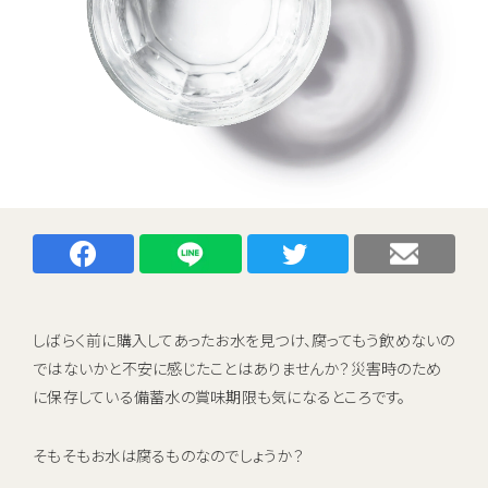
キャンペーン
お知らせ
ご利用中のお客さま
催事・イベント情報
資料請求
資料ダウンロード
Facebookでシェアする
LINEでシェアする
Twitterでシェアする
メー
企業情報
しばらく前に購入してあったお水を見つけ、腐ってもう飲めないの
ではないかと不安に感じたことはありませんか？災害時のため
初期費用 ＋ サーバーレンタル ＋ 送料
0
に保存している備蓄水の賞味期限も気になるところです。
すべて
円
新規お申し込みはこちら
そもそもお水は腐るものなのでしょうか？