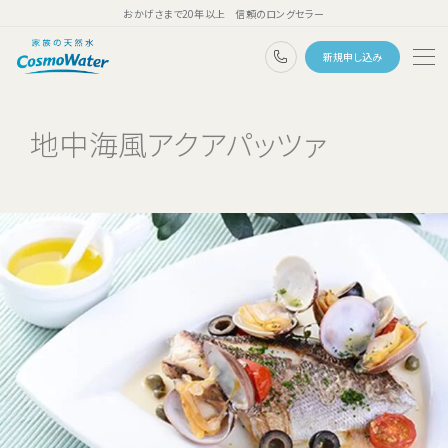
おかげさまで20年以上 信頼のロングセラー
0120-1132-99
新規申し込み
トップページ
地中海風アクアパッツァ
ウォーターサーバー
天然水
コスモウォーターのこだわり
天然水のある暮らし
ユーザーボイス
よくあるご質問
料金・ご利用案内