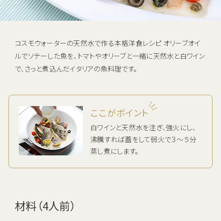
キャンペーン
お知らせ
コスモウォーターの天然水で作る本格洋食レシピ オリーブオイ
ルでソテーした魚を、トマトやオリーブと一緒に天然水と白ワイン
ご利用中のお客さま
で、さっと煮込んだイタリアの魚料理です。
催事・イベント情報
資料請求
資料ダウンロード
ここがポイント
白ワインと天然水を注ぎ、強火にし、
企業情報
沸騰すれば蓋をして弱火で３～５分
蒸し煮にします。
初期費用 ＋ サーバーレンタル ＋ 送料
0
すべて
円
新規お申し込みはこちら
材料（4人前）