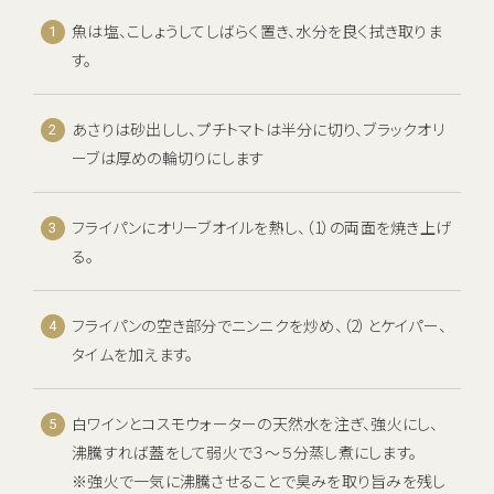
魚は塩、こしょうしてしばらく置き、水分を良く拭き取りま
す。
あさりは砂出しし、プチトマトは半分に切り、ブラックオリ
ーブは厚めの輪切りにします
フライパンにオリーブオイルを熱し、（1）の両面を焼き上げ
る。
フライパンの空き部分でニンニクを炒め、（2）とケイパー、
タイムを加えます。
白ワインとコスモウォーターの天然水を注ぎ、強火にし、
沸騰すれば蓋をして弱火で３～５分蒸し煮にします。
※強火で一気に沸騰させることで臭みを取り旨みを残し