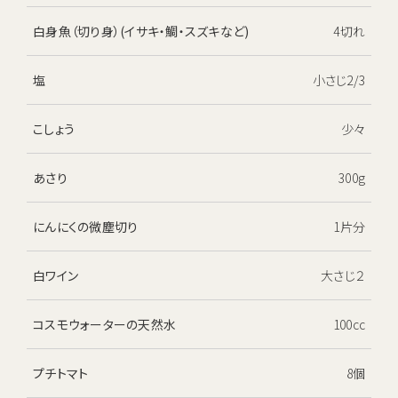
お電話でのお問い合わせ・ご注文
白身魚（切り身）(イサキ・鯛・スズキなど)
4切れ
0120-1132-99
受付時間：9:00~18:00（土日祝日も受付）
塩
小さじ2/3
こしょう
少々
あさり
300g
にんにくの微塵切り
1片分
白ワイン
大さじ２
コスモウォーターの天然水
100cc
プチトマト
8個