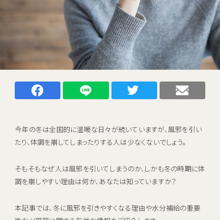
キャンペーン
お知らせ
ご利用中のお客さま
催事・イベント情報
Facebookでシェアする
LINEでシェアする
Twitterでシェアする
メー
資料請求
資料ダウンロード
企業情報
今年の冬は全国的に温暖な日々が続いていますが、風邪を引い
たり、体調を崩してしまったりする人は少なくないでしょう。
そもそもなぜ人は風邪を引いてしまうのか、しかも冬の時期に体
初期費用 ＋ サーバーレンタル ＋ 送料
0
調を崩しやすい理由は何か、あなたは知っていますか？
すべて
円
新規お申し込みはこちら
本記事では、冬に風邪を引きやすくなる理由や水分補給の重要