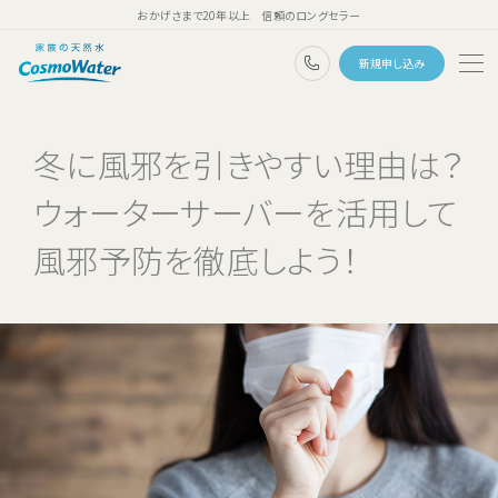
おかげさまで20年以上 信頼のロングセラー
0120-1132-99
新規申し込み
トップページ
冬に風邪を引きやすい理由は？
ウォーターサーバー
ウォーターサーバーを活用して
天然水
風邪予防を徹底しよう！
コスモウォーターのこだわり
天然水のある暮らし
ユーザーボイス
よくあるご質問
料金・ご利用案内